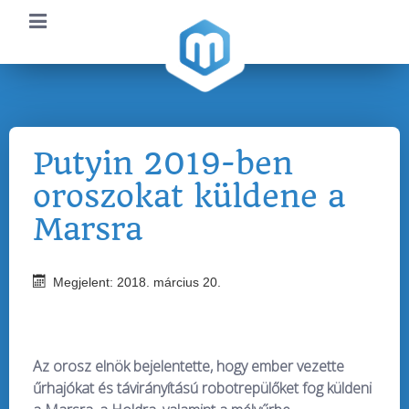
Putyin 2019-ben
oroszokat küldene a
Marsra
Megjelent: 2018. március 20.
Az orosz elnök bejelentette, hogy ember vezette
űrhajókat és távirányítású robotrepülőket fog küldeni