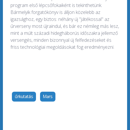
program első lépcsőfokaiként is tekinthetünk.
Bármelyik forgatókönyv is álljon közelebb az
igazsághoz, egy biztos: néhány új "játékossal" az
űrverseny most újraindul, és bár ez némileg más lesz,
mint a múlt századi hidegháborús időszakra jellemző
versengés, minden bizonnyal új felfedezéseket és
friss technológiai megoldásokat fog eredményezni.
űrkutatás
Mars