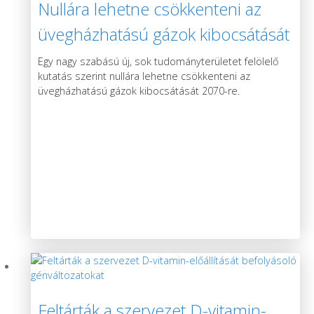
Nullára lehetne csökkenteni az
üvegházhatású gázok kibocsátását
2070-re egy új kutatás szerint
Egy nagy szabású új, sok tudományterületet felölelő
kutatás szerint nullára lehetne csökkenteni az
üvegházhatású gázok kibocsátását 2070-re.
Feltárták a szervezet D-vitamin-