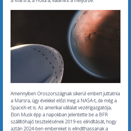
a Marsra, a Holdra, valamint a mélyűrbe.
Amennyiben Oroszországnak sikerül embert juttatnia
a Marsra, úgy évekkel előzi meg a NASA-t, de még a
SpaceX-et is. Az amerikai vállalat vezérigazgatója,
Elon Musk épp a napokban jelentette be a BFR
szállítóhajó tesztelésének 2019-es elindítását, hogy
aztán 2024-ben embereket is elindíthassanak a