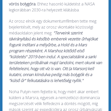
vörös bolygóra.
Ehhez hasonló küldetést a NASA
legkorábban 2030-ra helyezett kilátásba.
Az orosz elnök egy dokumentumfilmben tette meg
bejelentését, mely az orosz vkontakte közösségi
médiaoldalon jelent meg.
"Terveink szerint
távirányítású és később emberek vezette űrhajókat
fogunk indítani a mélyűrbe, a Hold és a Mars
program részeként. A Marshoz kötődő első
"küldetés" 2019-ben indul. A specialistáink a sarki
területeken próbálnak majd landolni, mert okunk van
feltételezni, hogy ott víz is van. Ott (a Marson) kell
kutatni, onnan kiindulva pedig más bolygók és a
"külső űr" felkutatására is lehetőség nyílik."
Noha Putyin nem fejtette ki, hogy miért akar embert
küldeni a Marsra, egyesek a nemzetközi dominancia
megszerzését vélik felfedezni a döntés mögött, míg
mások szerint az expedíciókra az orosz űrbányászati