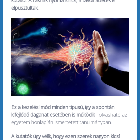
kutatói. A ráknak nyoma sincs, a távoli áttétek is
elpusztultak.
Ez a kezelési mód minden típusú, így a spontán
kifejlődő daganat esetében is működik
- olvasható az
egyetem honlapján ismertetett tanulmányban.
A kutatók úgy vélik, hogy ezen szerek nagyon kicsi