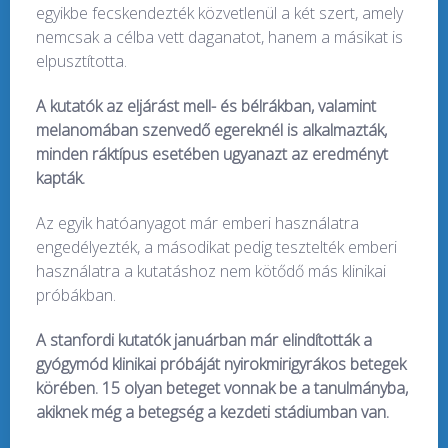
egyikbe fecskendezték közvetlenül a két szert, amely
nemcsak a célba vett daganatot, hanem a másikat is
elpusztította.
A kutatók az eljárást mell- és bélrákban, valamint
melanomában szenvedő egereknél is alkalmazták,
minden ráktípus esetében ugyanazt az eredményt
kapták.
Az egyik hatóanyagot már emberi használatra
engedélyezték, a másodikat pedig tesztelték emberi
használatra a kutatáshoz nem kötődő más klinikai
próbákban.
A stanfordi kutatók januárban már elindították a
gyógymód klinikai próbáját nyirokmirigyrákos betegek
körében. 15 olyan beteget vonnak be a tanulmányba,
akiknek még a betegség a kezdeti stádiumban van.