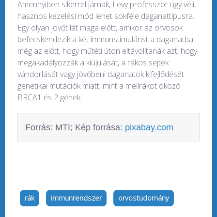
Amennyiben sikerrel járnak, Levy professzor úgy véli,
hasznos kezelési mód lehet sokféle daganattípusra.
Egy olyan jövőt lát maga előtt, amikor az orvosok
befecskendezik a két immunstimulánst a daganatba
még az előtt, hogy műtéti úton eltávolítanák azt, hogy
megakadályozzák a kiújulását, a rákos sejtek
vándorlását vagy jövőbeni daganatok kifejlődését
genetikai mutációk miatt, mint a mellrákot okozó
BRCA1 és 2 gének.
Forrás: MTI; Kép forrása:
pixabay.com
rák
immunrendszer
orvostudomány