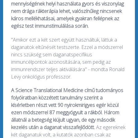
mennyiségének helyi használata gyors és viszonylag
nem drága rákterápia lehet, valószínűleg nincsenek
káros mellékhatásai, amelyek gyakran fellépnek az
egész test immunstimulálása során.
"Amikor ezt a két szert együtt használtuk, láttuk a
daganatok eltűnését testszerte. Ezzel a módszerrel
nincs szükség sem daganatspecifikus
immuncélpontok azonosítására, sem pedig az
immunrendszer teljes aktiválására" - mondta Ronald
Levy onkológus professzor.
A Science Translational Medicine című tudományos
folyóiratban közzétett tanulmány szerint a
kísérletben részt vett 90 nyirokmirigyes egér közül
ezen módszerrel 87 meggyógyult a rákból. Három
állatnál a betegség kiújult ugyan, de egy második
kezelés után a daganat visszafejlődött.
Az egereknek
két daganatuk volt, a kutatók azonban csak az