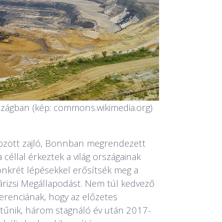
zágban (kép: commons.wikimedia.org)
között zajló, Bonnban megrendezett
 céllal érkeztek a világ országainak
onkrét lépésekkel erősítsék meg a
rizsi Megállapodást. Nem túl kedvező
ferenciának, hogy az előzetes
 tűnik, három stagnáló év után 2017-