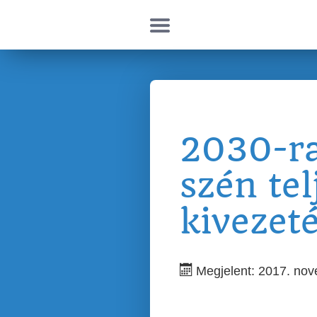
2030-ra
szén tel
kivezet
Megjelent: 2017. no