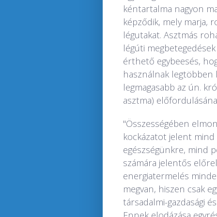
kéntartalma nagyon ma
képződik, mely marja, r
légutakat. Asztmás roh
légúti megbetegedések 
érthető egybeesés, h
használnak legtöbben lig
legmagasabb az ún. krón
asztma) előfordulásának
"Összességében elmond
kockázatot jelent mind
egészségünkre, mind pe
számára jelentős előre
energiatermelés minde
megvan, hiszen csak eg
társadalmi-gazdasági és
Ennek elodázása egyrés