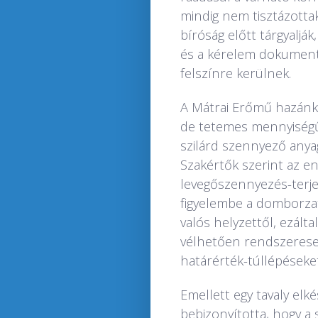
mindig nem tisztázottak
bíróság előtt tárgyaljá
és a kérelem dokument
felszínre kerülnek.
A Mátrai Erőmű hazánk 
de tetemes mennyiségű
szilárd szennyező anyag
Szakértők szerint az en
levegőszennyezés-terj
figyelembe a domborzati
valós helyzettől, ezált
vélhetően rendszerese
határérték-túllépéseket
Emellett egy tavaly el
bebizonyította, hogy a