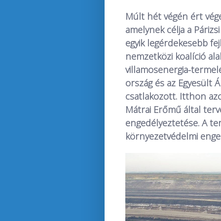
Múlt hét végén ért vég
amelynek célja a Párizs
egyik legérdekesebb fej
nemzetközi koalíció ala
villamosenergia-termelé
ország és az Egyesült Á
csatlakozott. Itthon a
Mátrai Erőmű által terv
engedélyeztetése. A ter
környezetvédelmi engedé