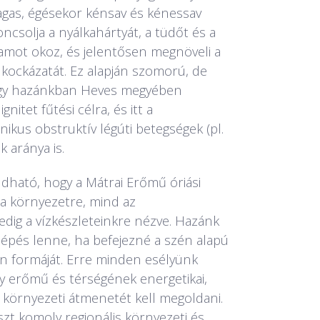
gas, égésekor kénsav és kénessav
oncsolja a nyálkahártyát, a tüdőt és a
amot okoz, és jelentősen megnöveli a
kockázatát. Ez alapján szomorú, de
ogy hazánkban Heves megyében
nitet fűtési célra, és itt a
ikus obstruktív légúti betegségek (pl.
 aránya is.
ható, hogy a Mátrai Erőmű óriási
 a környezetre, mind az
dig a vízkészleteinkre nézve. Hazánk
lépés lenne, ha befejezné a szén alapú
n formáját. Erre minden esélyünk
y erőmű és térségének energetikai,
 környezeti átmenetét kell megoldani.
zt komoly regionális környezeti és