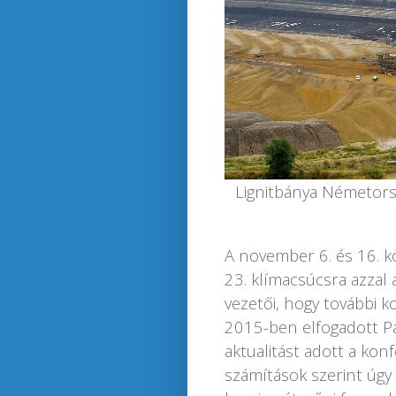
Lignitbánya Németors
A november 6. és 16. 
23. klímacsúcsra azzal a
vezetői, hogy további k
2015-ben elfogadott Pá
aktualitást adott a kon
számítások szerint úgy