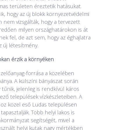
as területen éreztetik hatásukat.
ik, hogy az új blokk környezetvédelmi
 nem vizsgálták, hogy a tervezett
dően milyen országhatárokon is át
ek fel, de azt sem, hogy az éghajlatra
z új létesítmény.
okan érzik a környéken
üzelőanyag-forrása a közelében
tbánya. A külszíni bányászat során
 tűnik, jelenleg is rendkívül káros
ező települések vízkészleteiben. A
ához közel eső Ludas településen
tapasztalják. Több helyi lakos is
nkormányzat segítségét, mivel a
sznált helyi kutak nagy mértékben