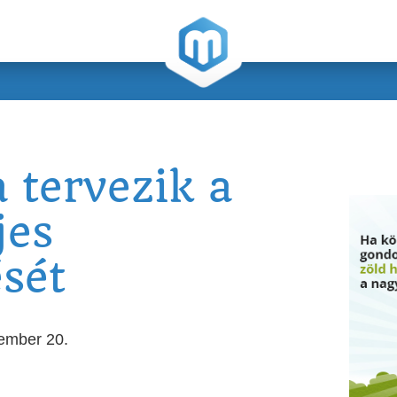
 tervezik a
jes
ését
vember 20.