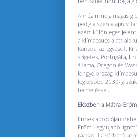
ben ismét nőni fog a gl
A még mindig magas glo
pedig a szén alapú vill
ezért különleges jelent
a klímacsúcs alatt alak
Kanada, az Egyesült Kirá
szigetek, Portugália, F
állama, Oregon és Washin
lengyelországi klímacsú
legkésőbb 2030-ig szakí
termeléssel.
Eközben a Mátrai Erőmű
Ennek apropóján nehez
Erőmű egy újabb lignitt
ráadásul a várható kör