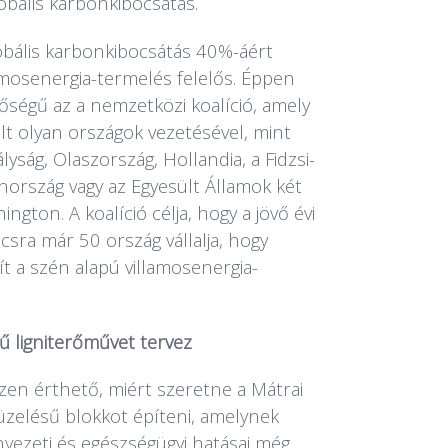
obális karbonkibocsátás.
bális karbonkibocsátás 40%-áért
amosenergia-termelés felelős. Éppen
őségű az a nemzetközi koalíció, amely
ult olyan országok vezetésével, mint
lyság, Olaszország, Hollandia, a Fidzsi-
innország vagy az Egyesült Államok két
gton. A koalíció célja, hogy a jövő évi
csra már 50 ország vállalja, hogy
t a szén alapú villamosenergia-
 ligniterőművet tervez
en érthető, miért szeretne a Mátrai
üzelésű blokkot építeni, amelynek
nyezeti és egészségügyi hatásai még