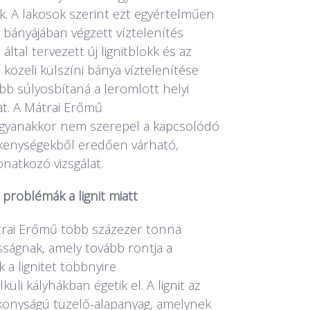
ak. A lakosok szerint ezt egyértelműen
 bányájában végzett víztelenítés
ltal tervezett új lignitblokk és az
 közeli külszíni bánya víztelenítése
bb súlyosbítaná a leromlott helyi
at. A Mátrai Erőmű
gyanakkor nem szerepel a kapcsolódó
ékenységekből eredően várható,
natkozó vizsgálat.
problémák a lignit miatt
trai Erőmű több százezer tonna
osságnak, amely tovább rontja a
 a lignitet többnyire
li kályhákban égetik el. A lignit az
konyságú tüzelő-alapanyag, amelynek