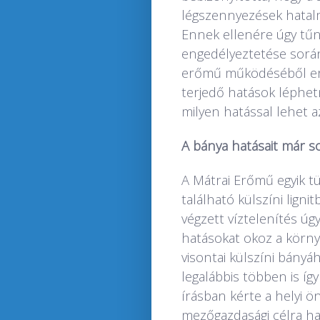
légszennyezések hatalm
Ennek ellenére úgy tűn
engedélyeztetése során
erőmű működéséből ere
terjedő hatások léphetn
milyen hatással lehet a
A bánya hatásait már s
A Mátrai Erőmű egyik t
található külszíni ligni
végzett víztelenítés úgy
hatásokat okoz a körny
visontai külszíni bány
legalábbis többen is így 
írásban kérte a helyi ö
mezőgazdasági célra ha