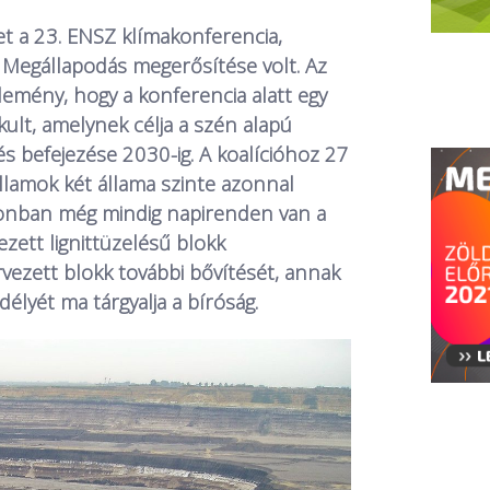
et a 23. ENSZ klímakonferencia,
i Megállapodás megerősítése volt. Az
lemény, hogy a konferencia alatt egy
kult, amelynek célja a szén alapú
s befejezése 2030-ig. A koalícióhoz 27
llamok két állama szinte azonnal
zonban még mindig napirenden van a
ezett lignittüzelésű blokk
vezett blokk további bővítését, annak
lyét ma tárgyalja a bíróság.