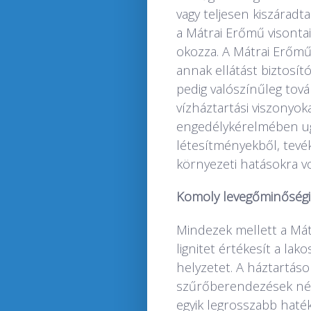
vagy teljesen kiszáradt
a Mátrai Erőmű visontai
okozza. A Mátrai Erőmű á
annak ellátást biztosító
pedig valószínűleg tová
vízháztartási viszonyok
engedélykérelmében u
létesítményekből, tev
környezeti hatásokra vo
Komoly levegőminőségi 
Mindezek mellett a Má
lignitet értékesít a lak
helyzetet. A háztartások
szűrőberendezések nélkü
egyik legrosszabb haté