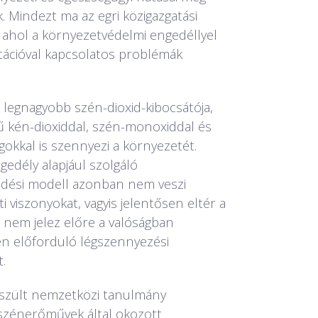
. Mindezt ma az egri közigazgatási
k, ahol a környezetvédelmi engedéllyel
ációval kapcsolatos problémák
legnagyobb szén-dioxid-kibocsátója,
 kén-dioxiddal, szén-monoxiddal és
okkal is szennyezi a környezetét.
gedély alapjául szolgáló
edési modell azonban nem veszi
 viszonyokat, vagyis jelentősen eltér a
al nem jelez előre a valóságban
n előforduló légszennyezési
.
készült nemzetközi tanulmány
 szénerőművek által okozott