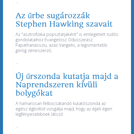
...
Az űrbe sugározzák
Stephen Hawking szavait
Az "asztrofizika popsztárjaként" is emlegetett tudós
gondolataihoz Evangelosz Odüsszeasz
Papathanassziu, azaz Vangelis, a legismertebb
görög zeneszerző,
...
Új űrszonda kutatja majd a
Naprendszeren kívüli
bolygókat
A hamarosan felbocsátandó kutatószonda az
egész égboltot vizsgálja majd, hogy az éjjeli égen
legfényesebbnek látszó
...