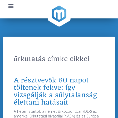
űrkutatás címke cikkei
A résztvevők 60 napot
töltenek fekve: így
vizsgálják a súlytalanság
élettani hatásait
A héten startolt a német űrközpontban (DLR) az
amerikai űrkutatási hivatallal (NASA) és az Európai