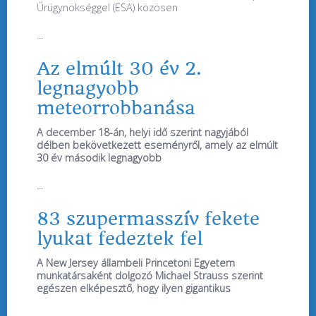
Űrügynökséggel (ESA) közösen
...
Az elmúlt 30 év 2.
legnagyobb
meteorrobbanása
A december 18-án, helyi idő szerint nagyjából
délben bekövetkezett eseményről, amely az elmúlt
30 év második legnagyobb
...
83 szupermasszív fekete
lyukat fedeztek fel
A New Jersey állambeli Princetoni Egyetem
munkatársaként dolgozó Michael Strauss szerint
egészen elképesztő, hogy ilyen gigantikus
...