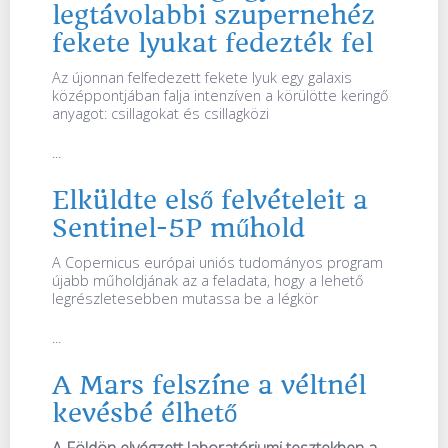
legtávolabbi szupernehéz
fekete lyukat fedezték fel
Az újonnan felfedezett fekete lyuk egy galaxis
középpontjában falja intenzíven a körülötte keringő
anyagot: csillagokat és csillagközi
...
Elküldte első felvételeit a
Sentinel-5P műhold
A Copernicus európai uniós tudományos program
újabb műholdjának az a feladata, hogy a lehető
legrészletesebben mutassa be a légkör
...
A Mars felszíne a véltnél
kevésbé élhető
A Földön elvégzett laboratóriumi tesztekben a