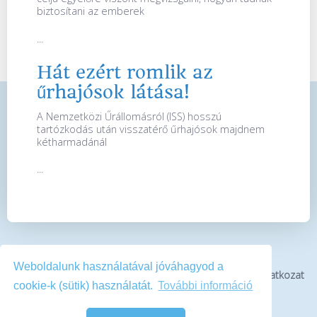
biztosítani az emberek
...
Hát ezért romlik az
űrhajósok látása!
A Nemzetközi Űrállomásról (ISS) hosszú
tartózkodás után visszatérő űrhajósok majdnem
kétharmadánál
...
Weboldalunk használatával jóváhagyod a
Bemutatkozás
Impresszum
Médiaajánlat
Jogi nyilatkozat
cookie-k (sütik) használatát.
További információ
Kapcsolat