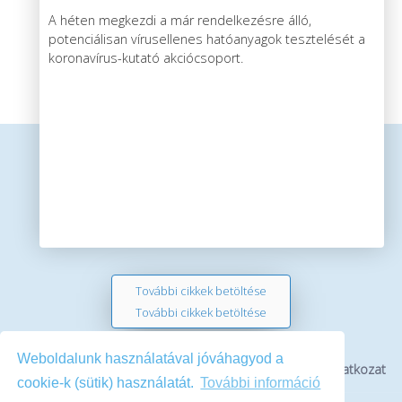
kutatócsoport
A héten megkezdi a már rendelkezésre álló,
potenciálisan vírusellenes hatóanyagok tesztelését a
koronavírus-kutató akciócsoport.
További cikkek betöltése
További cikkek betöltése
Weboldalunk használatával jóváhagyod a
Bemutatkozás
Impresszum
Médiaajánlat
Jogi nyilatkozat
cookie-k (sütik) használatát.
További információ