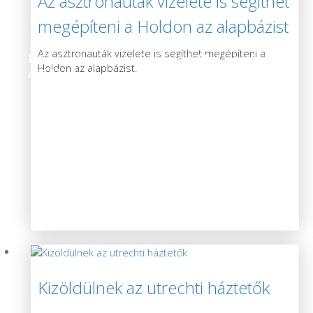
Az asztronauták vizelete is segíthet
megépíteni a Holdon az alapbázist
Az asztronauták vizelete is segíthet megépíteni a
Épületeink szigetelésével még többet tehetünk
Holdon az alapbázist.
a Földünkért
Kizöldülnek az utrechti háztetők