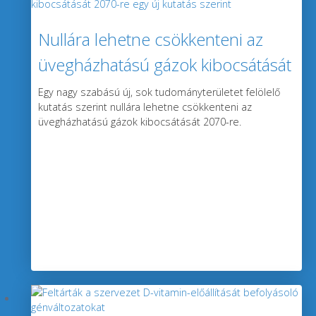
Nullára lehetne csökkenteni az
üvegházhatású gázok kibocsátását
2070-re egy új kutatás szerint
Egy nagy szabású új, sok tudományterületet felölelő
kutatás szerint nullára lehetne csökkenteni az
üvegházhatású gázok kibocsátását 2070-re.