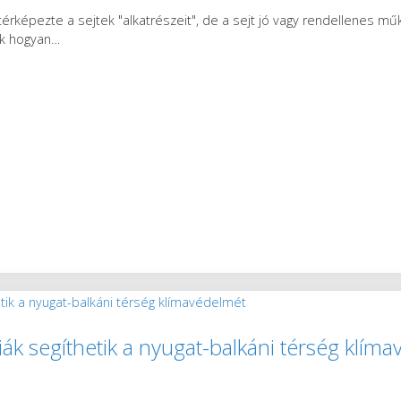
érképezte a sejtek "alkatrészeit", de a sejt jó vagy rendellenes m
ek hogyan
…
ák segíthetik a nyugat-balkáni térség klím