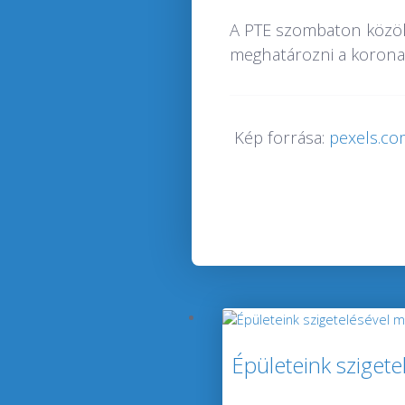
A PTE szombaton közölt
meghatározni a koronaví
Kép forrása:
pexels.co
Épületeink sziget