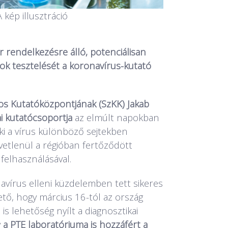
A kép illusztráció
 rendelkezésre álló, potenciálisan
ok tesztelését a koronavírus-kutató
os Kutatóközpontjának (SzKK) Jakab
ai kutatócsoportja
az elmúlt napokban
 ki a vírus különböző sejtekben
vetlenül a régióban fertőződött
felhasználásával.
avírus elleni küzdelemben tett sikeres
ő, hogy március 16-tól az ország
s lehetőség nyílt a diagnosztikai
y
a PTE laboratóriuma is hozzáfért a