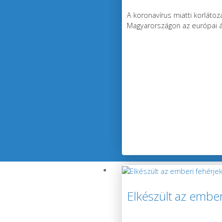
A koronavírus miatti korlát
Magyarországon az európai átl
Elkészült az embe