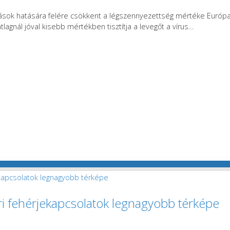
ozások hatására felére csökkent a légszennyezettség mértéke Európ
agnál jóval kisebb mértékben tisztítja a levegőt a vírus
…
ri fehérjekapcsolatok legnagyobb térképe