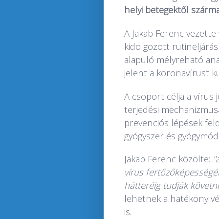
helyi betegektől szárm
A Jakab Ferenc vezette v
kidolgozott rutineljárás
alapuló mélyreható ana
jelent a koronavírust 
A csoport célja a vírus
terjedési mechanizmusá
prevenciós lépések feld
gyógyszer és gyógymódo
Jakab Ferenc közölte:
"
vírus fertőzőképességé
hátteréig tudják követn
lehetnek a hatékony v
is.