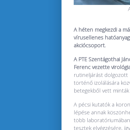
A héten megkezdi a már
vírusellenes hatóanyag
akciócsoport.
A PTE Szentágothai Ján
Ferenc vezette virológi
rutineljárást dolgozott
történő izolálására köz
betegekből vett minták 
A pécsi kutatók a koron
lépése annak köszönhet
több laboratóriumában i
tesztek elvégzésére, íg