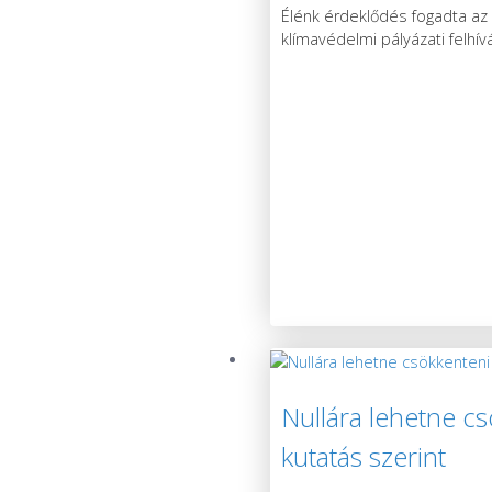
Élénk érdeklődés fogadta az 
klímavédelmi pályázati felhív
Nullára lehetne c
kutatás szerint