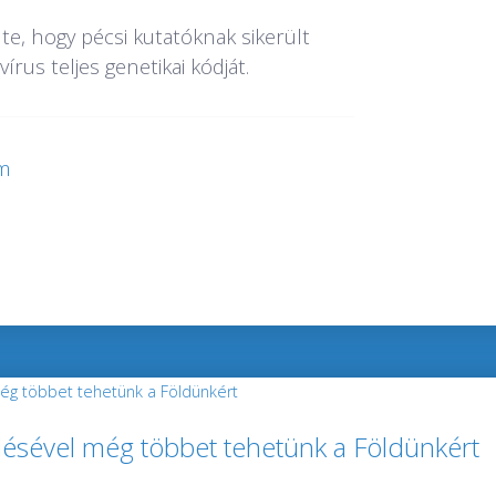
e, hogy pécsi kutatóknak sikerült
rus teljes genetikai kódját.
m
elésével még többet tehetünk a Földünkért