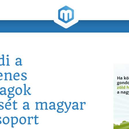
i a
enes
agok
ését a magyar
soport