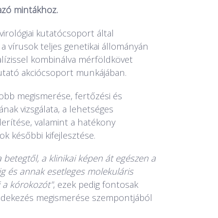
azó mintákhoz.
irológiai kutatócsoport által
 a vírusok teljes genetikai állományán
lízissel kombinálva mérföldkövet
kutató akciócsoport munkájában.
 jobb megismerése, fertőzési és
nak vizsgálata, a lehetséges
erítése, valamint a hatékony
k későbbi kifejlesztése.
a betegtől, a klinikai képen át egészen a
ig és annak esetleges molekuláris
i a kórokozót"
, ezek pedig fontosak
édekezés megismerése szempontjából