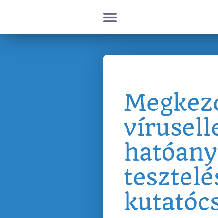
Megkezd
vírusell
hatóany
tesztel
kutatóc