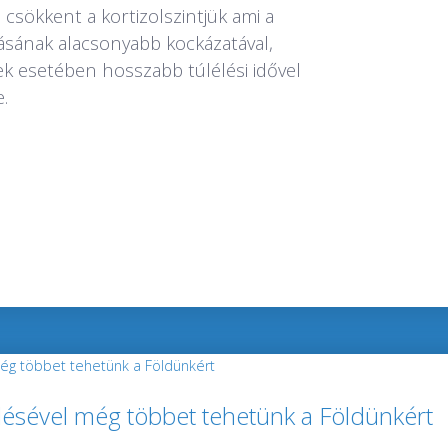
csökkent a kortizolszintjük ami a
lásának alacsonyabb kockázatával,
ek esetében hosszabb túlélési idővel
.
elésével még többet tehetünk a Földünkért