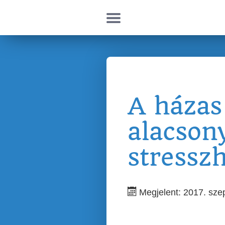
A háza
alacson
stressz
Megjelent: 2017. sze