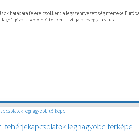
ozások hatására felére csökkent a légszennyezettség mértéke Európ
agnál jóval kisebb mértékben tisztítja a levegőt a vírus
…
ri fehérjekapcsolatok legnagyobb térképe