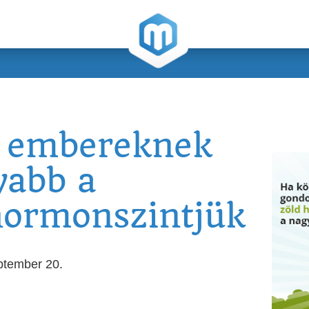
s embereknek
yabb a
hormonszintjük
ptember 20.