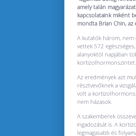
amely talán magyarázat
kapcsolataink miként be
mondta Brian Chin, az
A kutatók három, nem 
vettek 572 egészséges, 
alanyoktól napjában töb
kortizolhormonszinte
Az eredmények azt mut
résztvevőknek a vizsg
volt a kortizolhormonsz
nem házasok.
A szakemberek összevet
ingadozását is. A korti
legmagasabb és folyam