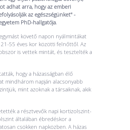
ot adhat arra, hogy az emberi
folyásolják az egészségünket" -
 egyetem PhD-hallgatója.
egymást követő napon nyálmintákat
21-55 éves kor közötti felnőttől. Az
bször is vettek mintát, és tesztelték a
t.
atták, hogy a házasságban élő
álat mindhárom napján alacsonyabb
intjük, mint azoknak a társaiknak, akik
ették a résztvevők napi kortizolszint-
zolszint általában ébredéskor a
atosan csökken napközben. A házas