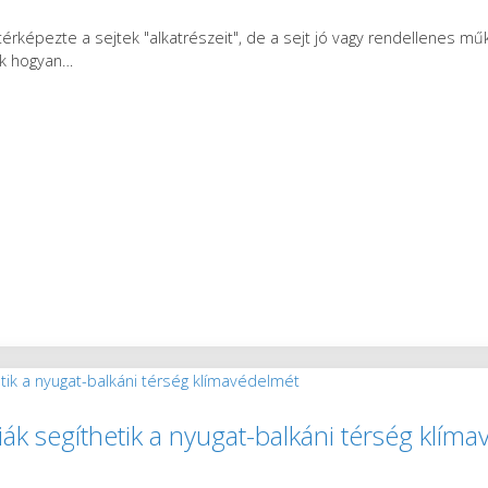
érképezte a sejtek "alkatrészeit", de a sejt jó vagy rendellenes m
ek hogyan
…
ák segíthetik a nyugat-balkáni térség klím