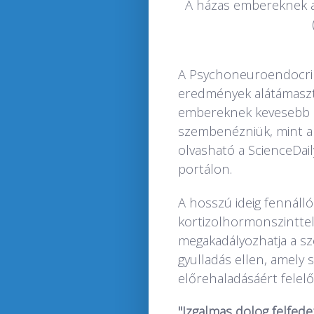
A házas embereknek a
A Psychoneuroendocrin
eredmények alátámasztj
embereknek kevesebb ps
szembenézniük, mint a
olvasható a ScienceDai
portálon.
A hosszú ideig fennáll
kortizolhormonszinttel
megakadályozhatja a sz
gyulladás ellen, amely 
előrehaladásáért fele
"Izgalmas dolog felfede