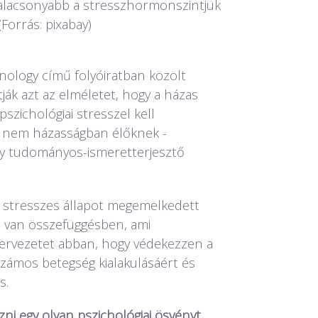
lacsonyabb a stresszhormonszintjük
(Forrás: pixabay)
ology című folyóiratban közölt
ák azt az elméletet, hogy a házas
zichológiai stresszel kell
 nem házasságban élőknek -
ly tudományos-ismeretterjesztő
ó stresszes állapot megemelkedett
 van összefüggésben, ami
ervezetet abban, hogy védekezzen a
számos betegség kialakulásáért és
lős.
zni egy olyan pszichológiai ösvényt,