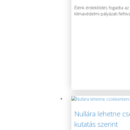
Élénk érdeklődés fogadta az 
klímavédelmi pályázati felhív
Nullára lehetne c
kutatás szerint