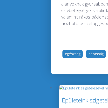
alanyoknak gyorsabban 
szívbetegségek kialaku
valamint rákos páciens
hozható összefüggésbe
egészség
házasság
Épületeink sziget