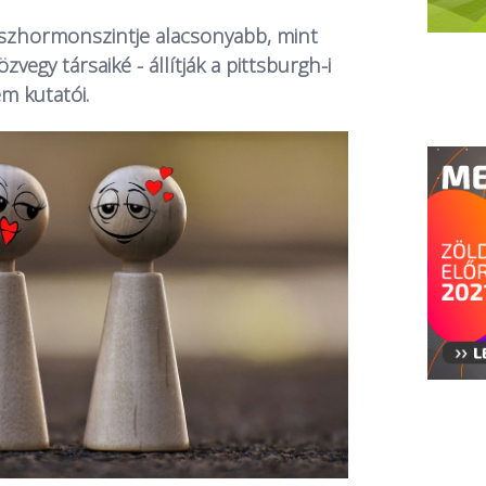
szhormonszintje alacsonyabb, mint
özvegy társaiké - állítják a pittsburgh-i
m kutatói.