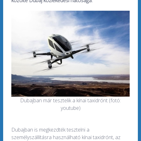
közölte Dubaj közlekedési hatósága.
Dubajban már tesztelik a kínai taxidrónt (fotó:
youtube)
Dubajban is megkezdték tesztelni a
személyszállításra használható kínai taxidrónt, az