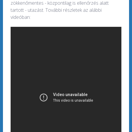
zökkenőmentes - központilag is ellenőrzés alatt
tartott - utazást. További részletek az alábbi
videóban: