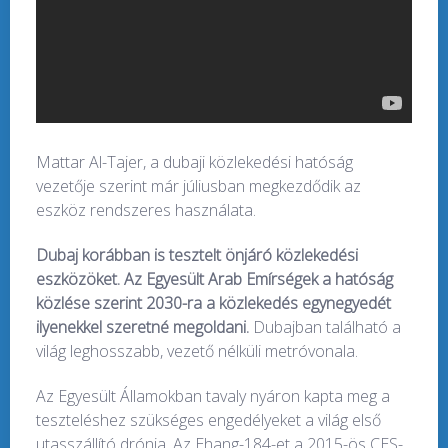
Mattar Al-Tajer, a dubaji közlekedési hatóság
vezetője szerint már júliusban megkezdődik az
eszköz rendszeres használata.
Dubaj korábban is tesztelt önjáró közlekedési
eszközöket. Az Egyesült Arab Emírségek a hatóság
közlése szerint 2030-ra a közlekedés egynegyedét
ilyenekkel szeretné megoldani.
Dubajban található a
világ leghosszabb, vezető nélküli metróvonala.
Az Egyesült Államokban tavaly nyáron kapta meg a
teszteléshez szükséges engedélyeket a világ első
utasszállító drónja. Az Ehang-184-et a 2015-ös CES-