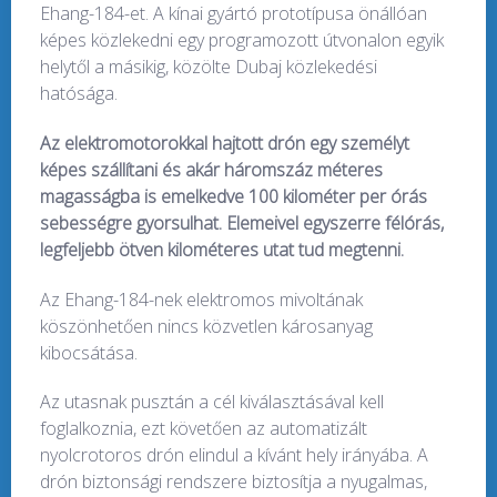
Ehang-184-et. A kínai gyártó prototípusa önállóan
képes közlekedni egy programozott útvonalon egyik
helytől a másikig, közölte Dubaj közlekedési
hatósága.
Az elektromotorokkal hajtott drón egy személyt
képes szállítani és akár háromszáz méteres
magasságba is emelkedve 100 kilométer per órás
sebességre gyorsulhat. Elemeivel egyszerre félórás,
legfeljebb ötven kilométeres utat tud megtenni.
Az Ehang-184-nek elektromos mivoltának
köszönhetően nincs közvetlen károsanyag
kibocsátása.
Az utasnak pusztán a cél kiválasztásával kell
foglalkoznia, ezt követően az automatizált
nyolcrotoros drón elindul a kívánt hely irányába. A
drón biztonsági rendszere biztosítja a nyugalmas,