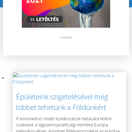
Hirdetés
Épületeink szigetelésével még
többet tehetünk a Földünkért
A koronavírus miatti korlátozások hatására felére
csökkent a légszennyezettség mértéke Európa
nagyvárosaiban, azonban Magyarországon az európai