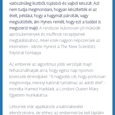
valószínűleg lisztből, tojásból és vajból készült. Azt
nem tudja megmondani, hogyan készítették el az
ételt, például, hogy a hagymát párolták, vagy
megsütötték, ám Hynes reméli, hogy ezt a tudást is
megszerzi majd.
A rendszer különösen jól működik
aprósütemények és muffinok receptjeinek
megtalálásához, mivel ezek nagyon népszerűek az
interneten - idézte Hynest a The New Scientists
folyóirat honlapja.
Az emberek az algoritmus jobb verzióját majd
felhasználhatják arra, hogy egész nap nyomon
kövessék étrendjüket. "A nagyobb cél, hogy pontosan
megmondja, mennyi kalóriát tartalmaz az adott étel" -
mondta Hamed Haddadi, a Londoni Queen Mary
Egyetem munkatársa.
Léteznek már applikációk a kalóriabevitel
ellenőrzésére, de ehhez az embernek be kell táplálni