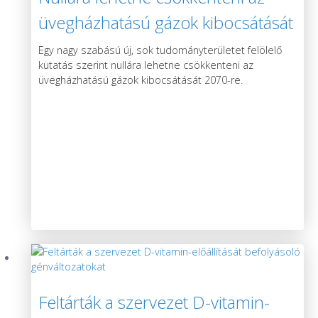
üvegházhatású gázok kibocsátását
2070-re egy új kutatás szerint
Egy nagy szabású új, sok tudományterületet felölelő
kutatás szerint nullára lehetne csökkenteni az
üvegházhatású gázok kibocsátását 2070-re.
Feltárták a szervezet D-vitamin-