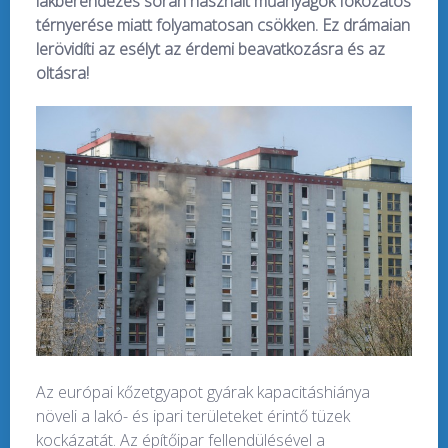
lakberendezés során használt műanyagok fokozatos
térnyerése miatt folyamatosan csökken. Ez drámaian
lerövidíti az esélyt az érdemi beavatkozásra és az
oltásra!
Az európai kőzetgyapot gyárak kapacitáshiánya
növeli a lakó- és ipari területeket érintő tüzek
kockázatát. Az építőipar fellendülésével a