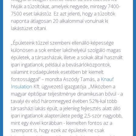
hívják a tűzoltókat, amelyek negyede, mintegy 7400-
7500 eset lakástűz. Ez azt jelenti, hogy a tűzoltók
naponta átlagosan 20 alkalommal vonulnak ki
lakástüzet oltani.
„Épületeink tűzzel szembeni ellenálló-képessége
különösen a sok ember lakóhelyéül szolgáló magas
épületek, a társasházak, illetve a sokak által használt
ipari ingatlanok, például a bevásárlóközpontok,
valamint irodaépületek esetében bír kiemelt
fontossággal” – mondta Aszódy Tamás, a
Knauf
Insulation
Kft. ügyvezető igazgatója. „Miközben a
magyar építőipar teljesítménye dinamikusan bővül - a
tavalyi év első háromnegyed évében 52%-kal több
társasházi lakás épült, a jelenleg fejlesztés alatt álló
ipari ingatlanok alapterülete pedig 2,5-ször nagyobb,
mint egy évvel korábban - kiemelten fontos az a
szempont is, hogy ezek az épületek ne csak