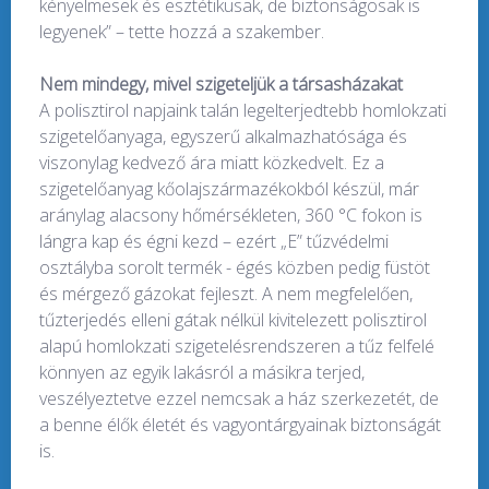
kényelmesek és esztétikusak, de biztonságosak is
legyenek” – tette hozzá a szakember.
Nem mindegy, mivel szigeteljük a társasházakat
A polisztirol napjaink talán legelterjedtebb homlokzati
szigetelőanyaga, egyszerű alkalmazhatósága és
viszonylag kedvező ára miatt közkedvelt. Ez a
szigetelőanyag kőolajszármazékokból készül, már
aránylag alacsony hőmérsékleten, 360 °C fokon is
lángra kap és égni kezd – ezért „E” tűzvédelmi
osztályba sorolt termék - égés közben pedig füstöt
és mérgező gázokat fejleszt. A nem megfelelően,
tűzterjedés elleni gátak nélkül kivitelezett polisztirol
alapú homlokzati szigetelésrendszeren a tűz felfelé
könnyen az egyik lakásról a másikra terjed,
veszélyeztetve ezzel nemcsak a ház szerkezetét, de
a benne élők életét és vagyontárgyainak biztonságát
is.