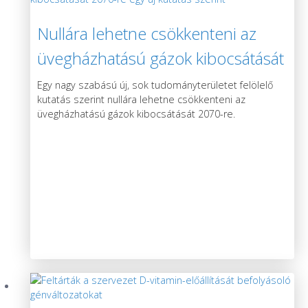
Nullára lehetne csökkenteni az
üvegházhatású gázok kibocsátását
2070-re egy új kutatás szerint
Egy nagy szabású új, sok tudományterületet felölelő
kutatás szerint nullára lehetne csökkenteni az
üvegházhatású gázok kibocsátását 2070-re.