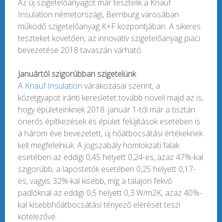
Az új szigetelőanyagot már tesztelik a Knauf
Insulation németországi, Bernburg városában
működő szigetelőanyag K+F központjában. A sikeres
teszteket követően, az innovatív szigetelőanyag piaci
bevezetése 2018 tavaszán várható.
Januártól szigorúbban szigetelünk
A
Knauf Insulation
várakozásai szerint, a
kőzetgyapot iránti keresletet tovább növeli majd az is,
hogy épületeinknek 2018. január 1-től már a tisztán
önerős építkezések és épület felújítások esetében is
a három éve bevezetett, új hőátbocsátási értékeknek
kell megfelelniük. A jogszabály homlokzati falak
esetében az eddigi 0,45 helyett 0,24-es, azaz 47%-kal
szigorúbb; a lapostetők esetében 0,25 helyett 0,17-
es, vagyis 32%-kal kisebb, míg a talajon fekvő
padlóknál az eddigi 0,5 helyett 0,3 W/m2K, azaz 40%-
kal kisebbhőátbocsátási tényező elérését teszi
kötelezővé.