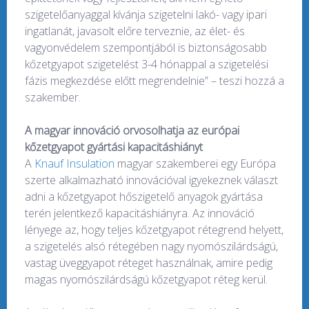
szigetelőanyaggal kívánja szigetelni lakó- vagy ipari
ingatlanát, javasolt előre terveznie, az élet- és
vagyonvédelem szempontjából is biztonságosabb
kőzetgyapot szigetelést 3-4 hónappal a szigetelési
fázis megkezdése előtt megrendelnie” – teszi hozzá a
szakember.
A magyar innováció orvosolhatja az európai
kőzetgyapot gyártási kapacitáshiányt
A
Knauf Insulation
magyar szakemberei egy Európa
szerte alkalmazható innovációval igyekeznek választ
adni a kőzetgyapot hőszigetelő anyagok gyártása
terén jelentkező kapacitáshiányra. Az innováció
lényege az, hogy teljes kőzetgyapot rétegrend helyett,
a szigetelés alsó rétegében nagy nyomószilárdságú,
vastag üveggyapot réteget használnak, amire pedig
magas nyomószilárdságú kőzetgyapot réteg kerül.