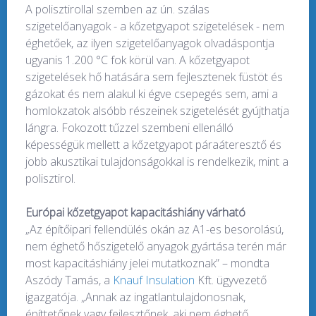
A polisztirollal szemben az ún. szálas
szigetelőanyagok - a kőzetgyapot szigetelések - nem
éghetőek, az ilyen szigetelőanyagok olvadáspontja
ugyanis 1.200 °C fok körül van. A kőzetgyapot
szigetelések hő hatására sem fejlesztenek füstöt és
gázokat és nem alakul ki égve csepegés sem, ami a
homlokzatok alsóbb részeinek szigetelését gyújthatja
lángra. Fokozott tűzzel szembeni ellenálló
képességük mellett a kőzetgyapot páraáteresztő és
jobb akusztikai tulajdonságokkal is rendelkezik, mint a
polisztirol.
Európai kőzetgyapot kapacitáshiány várható
„Az építőipari fellendülés okán az A1-es besorolású,
nem éghető hőszigetelő anyagok gyártása terén már
most kapacitáshiány jelei mutatkoznak” – mondta
Aszódy Tamás, a
Knauf Insulation
Kft. ügyvezető
igazgatója. „Annak az ingatlantulajdonosnak,
építtetőnek vagy fejlesztőnek, aki nem éghető