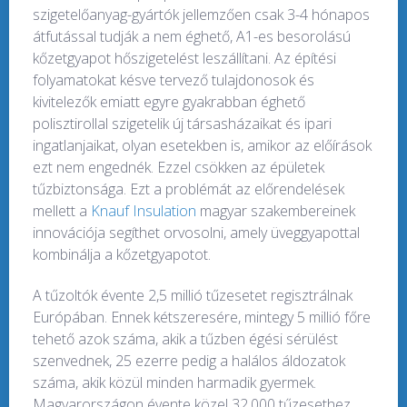
szigetelőanyag-gyártók jellemzően csak 3-4 hónapos
átfutással tudják a nem éghető, A1-es besorolású
kőzetgyapot hőszigetelést leszállítani. Az építési
folyamatokat késve tervező tulajdonosok és
kivitelezők emiatt egyre gyakrabban éghető
polisztirollal szigetelik új társasházaikat és ipari
ingatlanjaikat, olyan esetekben is, amikor az előírások
ezt nem engednék. Ezzel csökken az épületek
tűzbiztonsága. Ezt a problémát az előrendelések
mellett a
Knauf Insulation
magyar szakembereinek
innovációja segíthet orvosolni, amely üveggyapottal
kombinálja a kőzetgyapotot.
A tűzoltók évente 2,5 millió tűzesetet regisztrálnak
Európában. Ennek kétszeresére, mintegy 5 millió főre
tehető azok száma, akik a tűzben égési sérülést
szenvednek, 25 ezerre pedig a halálos áldozatok
száma, akik közül minden harmadik gyermek.
Magyarországon évente közel 32.000 tűzesethez