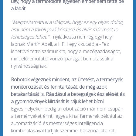
úgy, hogy a termőföldre egyetlen ember sem tette be
a lábát.
"Megmutathattuk a világnak, hogy ez egy olyan dolog,
ami nem a távoli jövő kérdése és akár már most is
lehetséges lehet."
- nyilatkozta nemrég egy helyi
lapnak Martin Abell, a HFH egyik kutatója - "ez
lehetővé tette számunkra, hogy a mezőgazdaságot,
mint előremutató, vonzó iparágat bemutassuk a
nyilvánosságnak."
Robotok végeznek mindent, az ültetést, a termények
monitorozását és fenntartását, de még azok
betakarítását is. Ráadásul a betegségek észlelését és
a gyomnövények kiirtását is rájuk lehet bízni.
Egyes helyeken pedig a robotizáció már nem csupán
a terményeket érinti: egyes kínai farmerek például az
automatizáció és mesterséges intelligencia
kombinálásával tartják szemmel haszonállataikat,