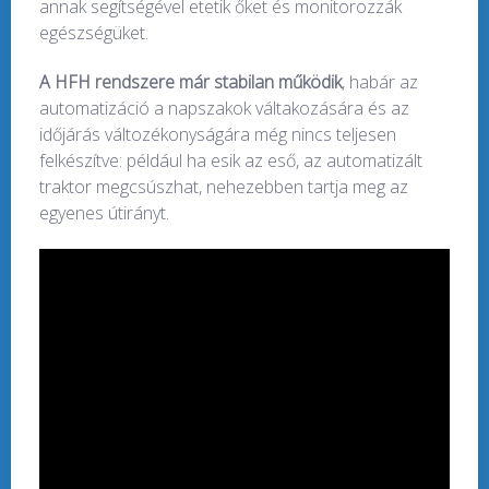
annak segítségével etetik őket és monitorozzák
egészségüket.
A HFH rendszere már stabilan működik
, habár az
automatizáció a napszakok váltakozására és az
időjárás változékonyságára még nincs teljesen
felkészítve: például ha esik az eső, az automatizált
traktor megcsúszhat, nehezebben tartja meg az
egyenes útirányt.