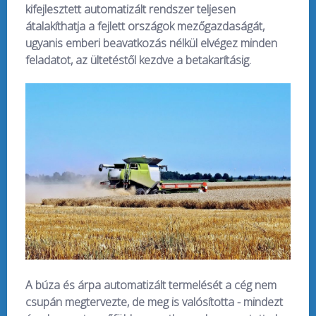
kifejlesztett automatizált rendszer teljesen
átalakíthatja a fejlett országok mezőgazdaságát,
ugyanis emberi beavatkozás nélkül elvégez minden
feladatot, az ültetéstől kezdve a betakarításig.
A búza és árpa automatizált termelését a cég nem
csupán megtervezte, de meg is valósította - mindezt