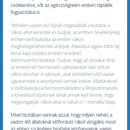
csökkenése, sőt az egészségtelen emberi táplálék
fogyasztása is.
"Minden vadon élő fajnál megtalálták a kutatók a
rákot, ahol keresték és tudjuk, az emberi tevékenység
erősen befolyásolja az ember rákos
megbetegedéseinek arányát. Ráadásul egyre több faj
kerül kapcsolatba emberi eredetű
élelmiszerforrásokkal. Tudjuk, hogy az éjszakai fény
az embernél hormonális változásokat idéz elő és
rákot okozhat. A városok, utak közelében élő vadak
ugyanennek a veszélynek vannak kitéve. Madaraknál
is befolyásolja a hormonműködést a fényszennyezés,
a következő lépésnek tehát annak kell lennie, hogy
megvizsgálják, rákot okoz-e náluk is"
- mondta Sepp.
Mivel tisztában vannak azzal, hogy milyen nehéz a
vadon élő állatoknál előforduló rákot vizsgálni, most
az ehhez szükséges biológiai jelzőanyagok, vagyis