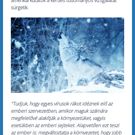
amerikai kutatók a kérdés tudományos vizsgálatát
sürgetik.
"Tudjuk, hogy egyes vírusok rákot idéznek elő az
emberi szervezetben, amikor maguk számára
megfelelővé alakítják a környezetüket, vagyis
esetükben az emberi sejteket. Alapvetően ezt teszi
az ember is: megváltoztatja a környezetet, hogy jobb