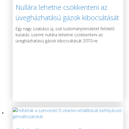
Nullára lehetne csökkenteni az
üvegházhatású gázok kibocsátását
2070-re egy új kutatás szerint
Egy nagy szabású új, sok tudományterületet felölelő
kutatás szerint nullára lehetne csökkenteni az
üvegházhatású gázok kibocsátását 2070-re.