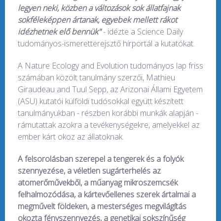
legyen neki, közben a változások sok állatfajnak
sokféleképpen ártanak, egyebek mellett rákot
idézhetnek elő bennük"
- idézte a Science Daily
tudományos-ismeretterejsztő hírportál a kutatókat.
A Nature Ecology and Evolution tudományos lap friss
számában közölt tanulmány szerzői, Mathieu
Giraudeau and Tuul Sepp, az Arizonai Állami Egyetem
(ASU) kutatói külföldi tudósokkal együtt készített
tanulmányukban - részben korábbi munkák alapján -
rámutattak azokra a tevékenységekre, amelyekkel az
ember kárt okoz az állatoknak.
A felsorolásban szerepel a tengerek és a folyók
szennyezése, a véletlen sugárterhelés az
atomerőművekből, a műanyag mikroszemcsék
felhalmozódása, a kártevőellenes szerek ártalmai a
megművelt földeken, a mesterséges megvilágítás
okozta fényszennyezés, a genetikai sokszínűség