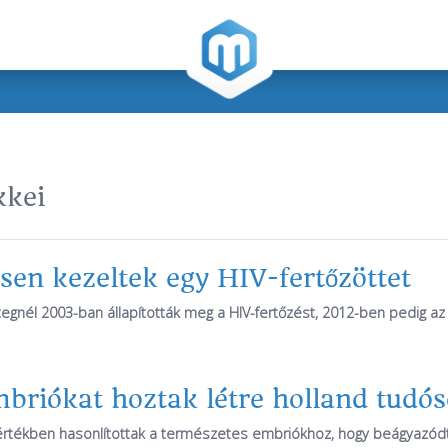
kkei
esen kezeltek egy HIV-fertőzöttet
egnél 2003-ban állapították meg a HIV-fertőzést, 2012-ben pedig az 
briókat hoztak létre holland tudó
rtékben hasonlítottak a természetes embriókhoz, hogy beágyazódt