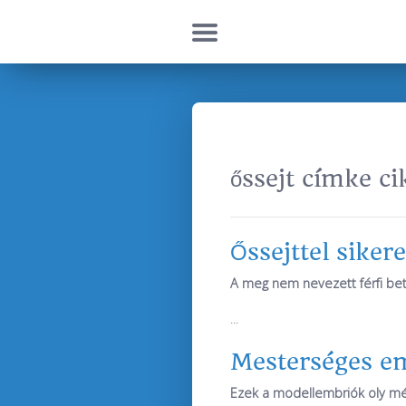
őssejt címke ci
Őssejttel siker
A meg nem nevezett férfi bet
...
Mesterséges em
Ezek a modellembriók oly mé