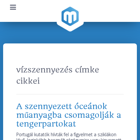
vízszennyezés címke
cikkei
A szennyezett óceánok
műanyagba csomagolják a
tengerpartokat
Portugál kutatók hívták fel a figyelmet a sziklákon