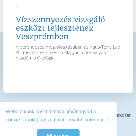
...
Vízszennyezés vizsgáló
eszközt fejlesztenek
Veszprémben
A berendezés megvalósításában az Aqua-Terra Lab
Kft. mellett részt vesz a Magyar Tudományos
Akadémia Ökológiai
...
Weboldalunk használatával jóváhagyod a
Bemutatkozás
Impresszum
Médiaajánlat
Jogi nyilatkozat
cookie-k (sütik) használatát.
További információ
Kapcsolat
Elfogadom