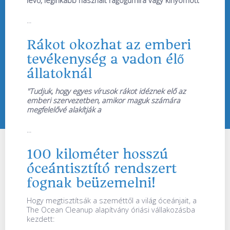
lévő, leginkább használt rágógumira vagy kinyomott
...
Rákot okozhat az emberi
tevékenység a vadon élő
állatoknál
"Tudjuk, hogy egyes vírusok rákot idéznek elő az
emberi szervezetben, amikor maguk számára
megfelelővé alakítják a
...
100 kilométer hosszú
óceántisztító rendszert
fognak beüzemelni!
Hogy megtisztítsák a szeméttől a világ óceánjait, a
The Ocean Cleanup alapítvány óriási vállakozásba
kezdett: