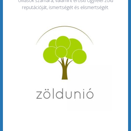
olvasók számára, valamint erősíti Ügyfelei zöld
reputációját, ismertségét és elismertségét.