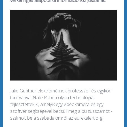
vérkeringés állapotáról információhoz jussanak.
Jake Gunther elektromérnök professzor és egykori
tanítványa, Nate Ruben olyan technológiát
fejlesztettek ki, amelyik egy videokamera és egy
szoftver segítségével becsüli meg a pulzusszámot -
számolt be a szabadalomról az eurekalert.org.