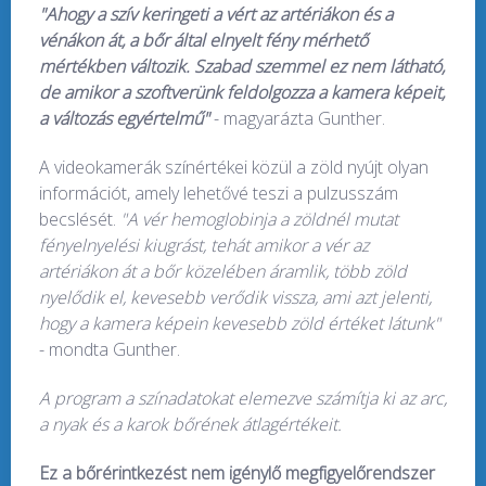
"Ahogy a szív keringeti a vért az artériákon és a
vénákon át, a bőr által elnyelt fény mérhető
mértékben változik. Szabad szemmel ez nem látható,
de amikor a szoftverünk feldolgozza a kamera képeit,
a változás egyértelmű"
- magyarázta Gunther.
A videokamerák színértékei közül a zöld nyújt olyan
információt, amely lehetővé teszi a pulzusszám
becslését.
"A vér hemoglobinja a zöldnél mutat
fényelnyelési kiugrást, tehát amikor a vér az
artériákon át a bőr közelében áramlik, több zöld
nyelődik el, kevesebb verődik vissza, ami azt jelenti,
hogy a kamera képein kevesebb zöld értéket látunk"
- mondta Gunther.
A program a színadatokat elemezve számítja ki az arc,
a nyak és a karok bőrének átlagértékeit.
Ez a bőrérintkezést nem igénylő megfigyelőrendszer