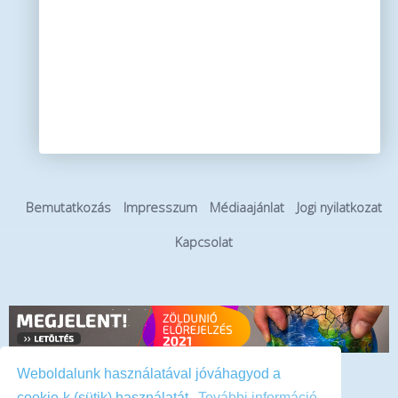
Bemutatkozás
Impresszum
Médiaajánlat
Jogi nyilatkozat
Kapcsolat
Weboldalunk használatával jóváhagyod a
Hirdetés
cookie-k (sütik) használatát.
További információ