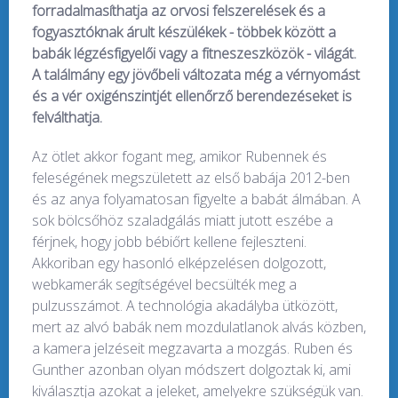
forradalmasíthatja az orvosi felszerelések és a
fogyasztóknak árult készülékek - többek között a
babák légzésfigyelői vagy a fitneszeszközök - világát.
A találmány egy jövőbeli változata még a vérnyomást
és a vér oxigénszintjét ellenőrző berendezéseket is
felválthatja.
Az ötlet akkor fogant meg, amikor Rubennek és
feleségének megszületett az első babája 2012-ben
és az anya folyamatosan figyelte a babát álmában. A
sok bölcsőhöz szaladgálás miatt jutott eszébe a
férjnek, hogy jobb bébiőrt kellene fejleszteni.
Akkoriban egy hasonló elképzelésen dolgozott,
webkamerák segítségével becsülték meg a
pulzusszámot. A technológia akadályba ütközött,
mert az alvó babák nem mozdulatlanok alvás közben,
a kamera jelzéseit megzavarta a mozgás. Ruben és
Gunther azonban olyan módszert dolgoztak ki, ami
kiválasztja azokat a jeleket, amelyekre szükségük van.