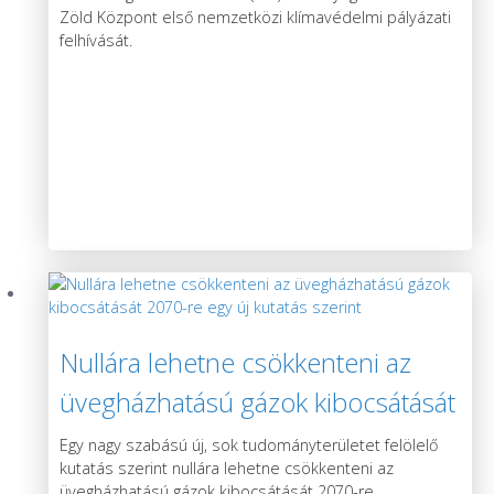
Zöld Központ első nemzetközi klímavédelmi pályázati
felhívását.
Nullára lehetne csökkenteni az
üvegházhatású gázok kibocsátását
2070-re egy új kutatás szerint
Egy nagy szabású új, sok tudományterületet felölelő
kutatás szerint nullára lehetne csökkenteni az
üvegházhatású gázok kibocsátását 2070-re.