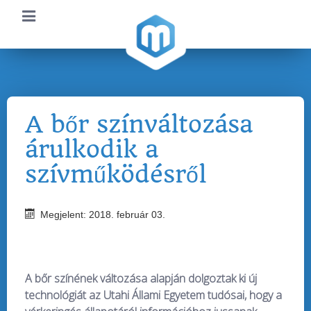
A bőr színváltozása
árulkodik a
szívműködésről
Megjelent: 2018. február 03.
A bőr színének változása alapján dolgoztak ki új
technológiát az Utahi Állami Egyetem tudósai, hogy a