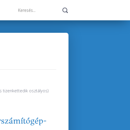
s tizenkettedik osztályos)
erszámítógép-