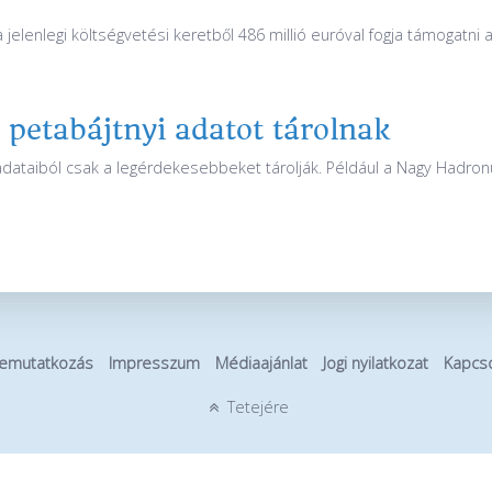
a jelenlegi költségvetési keretből 486 millió euróval fogja támogatni
petabájtnyi adatot tárolnak
adataiból csak a legérdekesebbeket tárolják. Például a Nagy Hadron
emutatkozás
Impresszum
Médiaajánlat
Jogi nyilatkozat
Kapcso
Tetejére