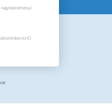
 a nagyteljesítményű
ütköztetőben (LHC)
lat