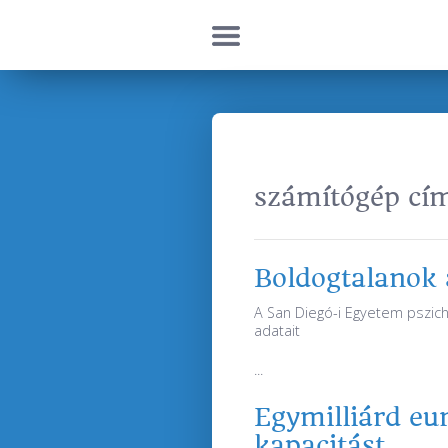
számítógép cím
Boldogtalanok 
A San Diegó-i Egyetem pszicho
adatait
...
Egymilliárd eu
kapacitást