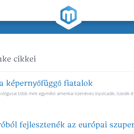
ke cikkei
a képernyőfüggő fiatalok
lógusai több mint egymillió amerikai tizenéves (nyolcadik, tizedik é
róból fejlesztenék az európai szup