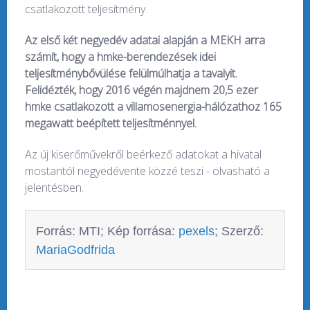
csatlakozott teljesítmény.
Az első két negyedév adatai alapján a MEKH arra
számít, hogy a hmke-berendezések idei
teljesítménybővülése felülmúlhatja a tavalyit.
Felidézték, hogy 2016 végén majdnem 20,5 ezer
hmke csatlakozott a villamosenergia-hálózathoz 165
megawatt beépített teljesítménnyel.
Az új kiserőművekről beérkező adatokat a hivatal
mostantól negyedévente közzé teszi - olvasható a
jelentésben.
Forrás: MTI; Kép forrása:
pexels
; Szerző:
MariaGodfrida