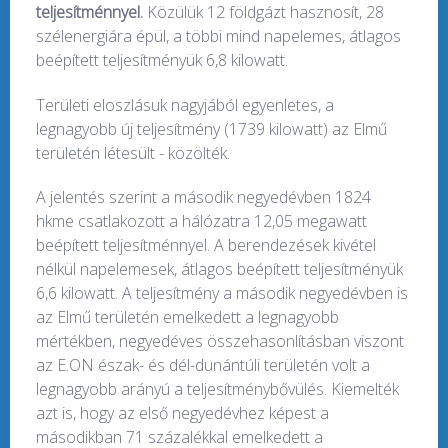
teljesítménnyel.
Közülük 12 földgázt hasznosít, 28
szélenergiára épül, a többi mind napelemes, átlagos
beépített teljesítményük 6,8 kilowatt.
Területi eloszlásuk nagyjából egyenletes, a
legnagyobb új teljesítmény (1739 kilowatt) az Elmű
területén létesült - közölték.
A jelentés szerint a második negyedévben 1824
hkme csatlakozott a hálózatra 12,05 megawatt
beépített teljesítménnyel. A berendezések kivétel
nélkül napelemesek, átlagos beépített teljesítményük
6,6 kilowatt. A teljesítmény a második negyedévben is
az Elmű területén emelkedett a legnagyobb
mértékben, negyedéves összehasonlításban viszont
az E.ON észak- és dél-dunántúli területén volt a
legnagyobb arányú a teljesítménybővülés. Kiemelték
azt is, hogy az első negyedévhez képest a
másodikban 71 százalékkal emelkedett a