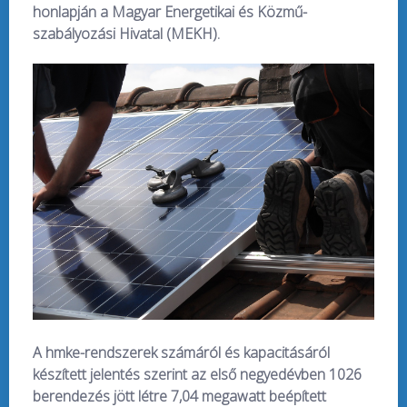
honlapján a Magyar Energetikai és Közmű-
szabályozási Hivatal (MEKH).
A hmke-rendszerek számáról és kapacitásáról
készített jelentés szerint az első negyedévben 1026
berendezés jött létre 7,04 megawatt beépített