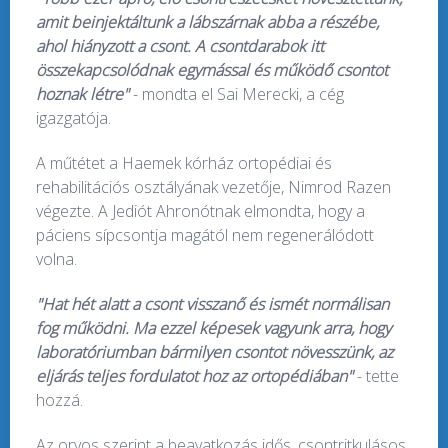
amit beinjektáltunk a lábszárnak abba a részébe,
ahol hiányzott a csont. A csontdarabok itt
összekapcsolódnak egymással és működő csontot
hoznak létre"
- mondta el Sai Merecki, a cég
igazgatója.
A műtétet a Haemek kórház ortopédiai és
rehabilitációs osztályának vezetője, Nimrod Razen
végezte. A Jediót Ahronótnak elmondta, hogy a
páciens sípcsontja magától nem regenerálódott
volna.
"Hat hét alatt a csont visszanő és ismét normálisan
fog működni. Ma ezzel képesek vagyunk arra, hogy
laboratóriumban bármilyen csontot növesszünk, az
eljárás teljes fordulatot hoz az ortopédiában"
- tette
hozzá.
Az orvos szerint a beavatkozás idős, csontritkulásos