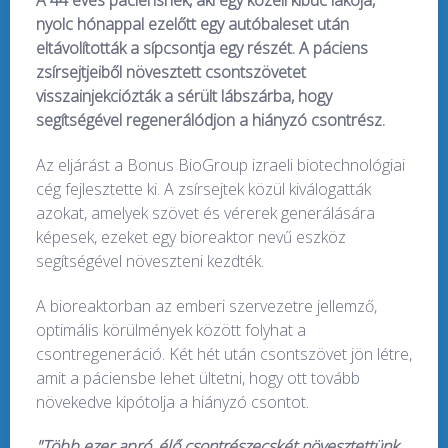
A 44 éves páciensnek, aki egy közeli kibuc lakója,
nyolc hónappal ezelőtt egy autóbaleset után
eltávolították a sípcsontja egy részét. A páciens
zsírsejtjeiből növesztett csontszövetet
visszainjekciózták a sérült lábszárba, hogy
segítségével regenerálódjon a hiányzó csontrész.
Az eljárást a Bonus BioGroup izraeli biotechnológiai
cég fejlesztette ki. A zsírsejtek közül kiválogatták
azokat, amelyek szövet és vérerek generálására
képesek, ezeket egy bioreaktor nevű eszköz
segítségével növeszteni kezdték.
A bioreaktorban az emberi szervezetre jellemző,
optimális körülmények között folyhat a
csontregeneráció. Két hét után csontszövet jön létre,
amit a páciensbe lehet ültetni, hogy ott tovább
növekedve kipótolja a hiányzó csontot.
"Több ezer apró, élő csontrészecskét növesztettünk,