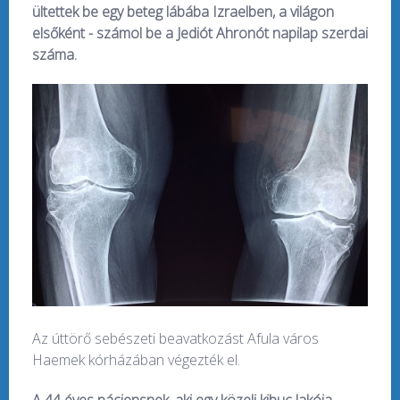
ültettek be egy beteg lábába Izraelben, a világon
elsőként - számol be a Jediót Ahronót napilap szerdai
száma.
Az úttörő sebészeti beavatkozást Afula város
Haemek kórházában végezték el.