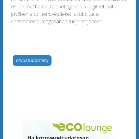
és rák miatt amputált betegeken is segíthet, sőt a
jövőben a törpenövésűeket is több tucat
centiméterrel magasabbá tudja majd tenni.
orvostudomány