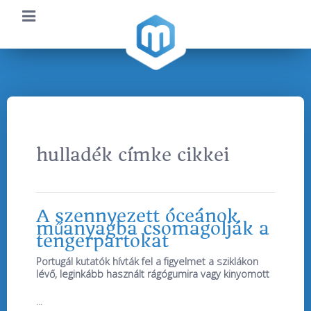
hulladék címke cikkei
A szennyezett óceánok
műanyagba csomagolják a
tengerpartokat
Portugál kutatók hívták fel a figyelmet a sziklákon
lévő, leginkább használt rágógumira vagy kinyomott
...