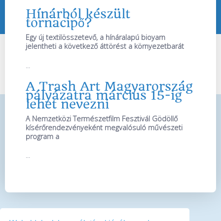
Hínárból készült
tornacipő?
Egy új textilösszetevő, a hínáralapú bioyarn
jelentheti a következő áttörést a környezetbarát
...
A Trash Art Magyarország
pályázatra március 15-ig
lehet nevezni
A Nemzetközi Természetfilm Fesztivál Gödöllő
kísérőrendezvényeként megvalósuló művészeti
program a
...