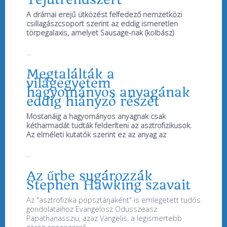
A drámai erejű ütközést felfedező nemzetközi
csillagászcsoport szerint az eddig ismeretlen
törpegalaxis, amelyet Sausage-nak (kolbász)
...
Megtalálták a
világegyetem
hagyományos anyagának
eddig hiányzó részét
Mostanáig a hagyományos anyagnak csak
kétharmadát tudták felderíteni az asztrofizikusok.
Az elméleti kutatók szerint ez az anyag az
...
Az űrbe sugározzák
Stephen Hawking szavait
Az "asztrofizika popsztárjaként" is emlegetett tudós
gondolataihoz Evangelosz Odüsszeasz
Papathanassziu, azaz Vangelis, a legismertebb