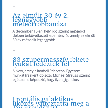
...
Az elmúlt 30 év 2.
legnagyobb
meteorrobbanása
A december 18-án, helyi idő szerint nagyjából
délben bekövetkezett eseményről, amely az elmúlt
30 év második legnagyobb
...
83 szupermasszív fekete
lyukat fedeztek fel
A New Jersey állambeli Princetoni Egyetem
munkatársaként dolgozó Michael Strauss szerint
egészen elképesztő, hogy ilyen gigantikus
...
Frontális galaktikus
üközés változtatta meg a
Tejútrendszert