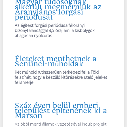
Magyar tudósoknak
sikerült megmérniük az
Aranyjános forgási
periódusát
Az égitest forgási periódusa félórányi
bizonytalansággal 3,5 óra, ami a kisbolygók
átlagosan nyolcórás
...
Életeket menthetnek a
Sentinel-műholdak
Két műhold rutinszerűen térképezi fel a Föld
felszínét, hogy a készülő kitörésekre utaló jeleket
felismerje.
...
Száz éven belül emberi
települést építenének ki a
Marson
Az öböl menti államok vezetésével indult projekt