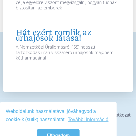
célja egyelőre viszont megvizsgálni, hogyan tudnák
biztosítani az emberek
...
Hát ezért romlik az
űrhajósok látása!
A Nemzetközi Űrállomásról (ISS) hosszú
tartózkodás után visszatérő űrhajósok majdnem
kétharmadánál
...
Weboldalunk használatával jóváhagyod a
Bemutatkozás
Impresszum
Médiaajánlat
Jogi nyilatkozat
cookie-k (sütik) használatát.
További információ
Kapcsolat
Elfogadom