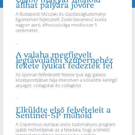
állhat pályára jövőre
A Budapesti Műszaki és Gazdaságtudományi
Egyetemen fejlesztett Zsebi becenevű kocka
nagyon apró, élhosszúsága mindössze 5
centiméter,
...
A valaha megfigyelt
legtávolabbi szupernehéz
fekete lyukat fedezték fel
Az újonnan felfedezett fekete lyuk egy galaxis
középpontjában falja intenzíven a körülötte keringő
anyagot: csillagokat és csillagközi
...
Elküldte első felvételeit a
Sentinel-5P műhold
A Copernicus európai uniós tudományos program
újabb műholdjának az a feladata, hogy a lehető