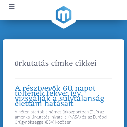
űrkutatás címke cikkei
A résztvevők 60 napot
töltenek fekve: így
vizsgálják a súlytalanság
élettani hatásait
A héten startolt a német űrközpontban (DLR) az
amerikai űrkutatási hivatallal (NASA) és az Európai
Űrügynökséggel (ESA) közösen