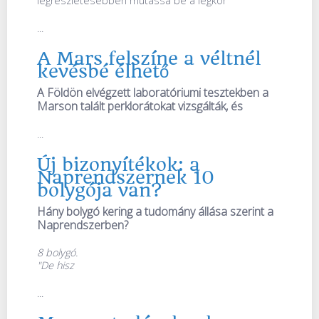
legrészletesebben mutassa be a légkör
...
A Mars felszíne a véltnél
kevésbé élhető
A Földön elvégzett laboratóriumi tesztekben a
Marson talált perklorátokat vizsgálták, és
...
Új bizonyítékok: a
Naprendszernek 10
bolygója van?
Hány bolygó kering a tudomány állása szerint a
Naprendszerben?
8 bolygó.
"De hisz
...