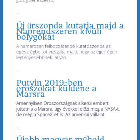
görög zeneszerző,
...
Új űrszonda kutatja majd a
Naprendszeren kívüli
bolygókat
A hamarosan felbocsátandó kutatószonda az
egész égboltot vizsgálja majd, hogy az éjjeli égen
legfényesebbnek látszó
...
Putyin 2019-ben
oroszokat küldene a
Marsra
Amennyiben Oroszországnak sikerül embert
juttatnia a Marsra, úgy évekkel előzi meg a NASA-t,
de még a SpaceX-et is. Az amerikai vállalat
...
Újabb magyar műhold