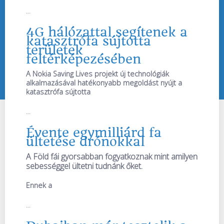
...
4G hálózattal segítenek a
katasztrófa sújtotta
területek
feltérképezésében
A Nokia Saving Lives projekt új technológiák
alkalmazásával hatékonyabb megoldást nyújt a
katasztrófa sújtotta
...
Évente egymilliárd fa
ültetése drónokkal
A Föld fái gyorsabban fogyatkoznak mint amilyen
sebességgel ültetni tudnánk őket.
Ennek a
...