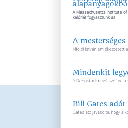
alapanyagokból
A Massachusetts Institute of
kalóriát fogyasztunk az
...
A mesterséges i
Alföldi István emlékeztetett
...
Mindenkit legyő
A Deepstack nevű szoftver mi
...
Bill Gates adót
Gates azt javasolta, hogy a 
...