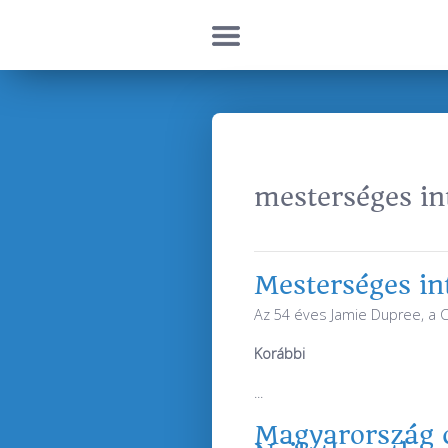
mesterséges int
Mesterséges int
Az 54 éves Jamie Dupree, a Co
Korábbi
...
Magyarország c