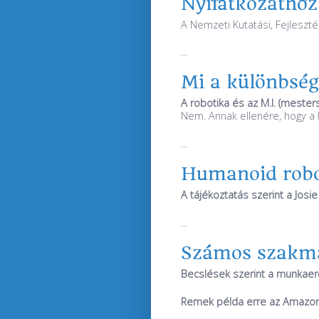
Nyilatkozathoz
A Nemzeti Kutatási, Fejleszté
...
Mi a különbség 
A robotika és az M.I. (mester
Nem. Annak ellenére, hogy a k
...
Humanoid robot
A tájékoztatás szerint a Josi
...
Számos szakma
Becslések szerint a munkaer
Remek példa erre az Amazo