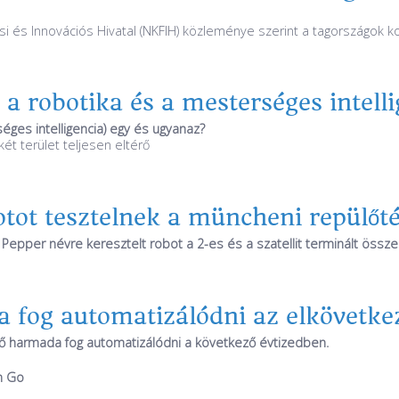
si és Innovációs Hivatal (NKFIH) közleménye szerint a tagországok ko
a robotika és a mesterséges intelli
séges intelligencia) egy és ugyanaz?
ét terület teljesen eltérő
ot tesztelnek a müncheni repülőt
e Pepper névre keresztelt robot a 2-es és a szatellit terminált össze
 fog automatizálódni az elkövetke
ő harmada fog automatizálódni a következő évtizedben.
n Go