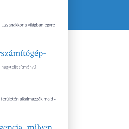
. Ugyanakkor a világban egyre
erszámítógép-
 a nagyteljesítményű
n területén alkalmazzák majd -
gencia, milyen