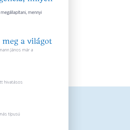
 megállapítani, mennyi
 meg a világot
umann János már a
tt hivatásos
más típusú