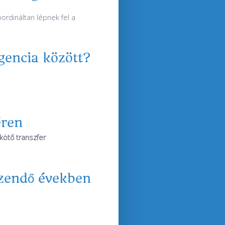
ordináltan lépnek fel a
gencia között?
éren
kötő transzfer
zendő években