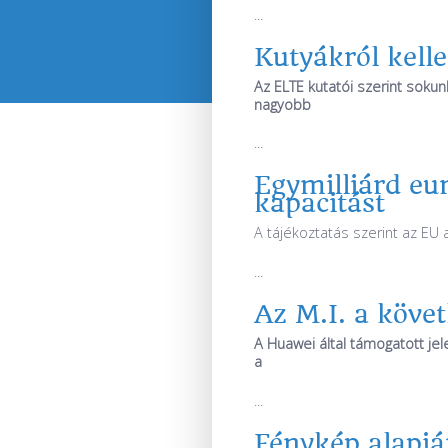
...
Kutyákról kelle
Az ELTE kutatói szerint soku
nagyobb
...
Egymilliárd eu
kapacitást
A tájékoztatás szerint az EU 
...
Az M.I. a köve
A Huawei által támogatott jel
a
...
Fénykép alapjá