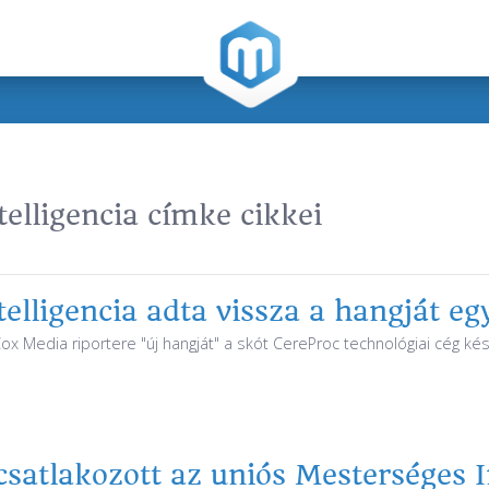
elligencia címke cikkei
elligencia adta vissza a hangját eg
x Media riportere "új hangját" a skót CereProc technológiai cég kés
satlakozott az uniós Mesterséges In