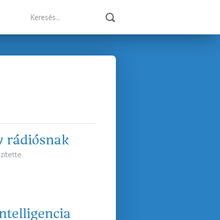
y rádiósnak
zítette.
telligencia