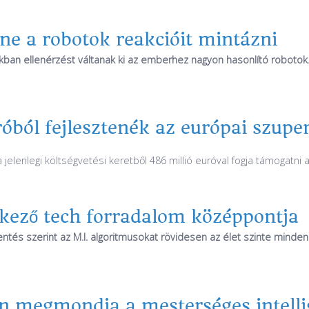
ne a robotok reakcióit mintázni
nkban ellenérzést váltanak ki az emberhez nagyon hasonlító robotok
róból fejlesztenék az európai szup
a jelenlegi költségvetési keretből 486 millió euróval fogja támogatni
tkező tech forradalom középpontja
entés szerint az M.I. algoritmusokat rövidesen az élet szinte minde
n megmondja a mesterséges intelli