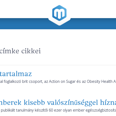
címke cikkei
 tartalmaz
 foglalkozó brit csoport, az Action on Sugar és az Obesity Health 
mberek kisebb valószínűséggel hízn
ublikált tanulmány készítői 60 ezer olyan ember egészségbiztosít