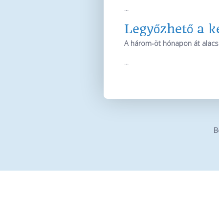
...
Legyőzhető a k
A három-öt hónapon át alacso
...
B