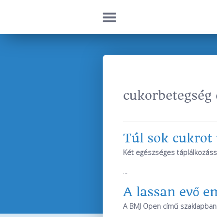
cukorbetegség 
Túl sok cukrot
Két egészséges táplálkozással
...
A lassan evő e
A BMJ Open című szaklapban p