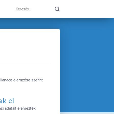
Allianace elemzése szerint
ak el
ási adatait elemezték