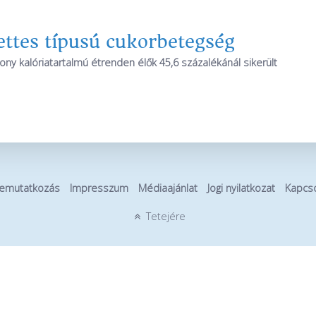
ettes típusú cukorbetegség
ny kalóriatartalmú étrenden élők 45,6 százalékánál sikerült
emutatkozás
Impresszum
Médiaajánlat
Jogi nyilatkozat
Kapcso
Tetejére