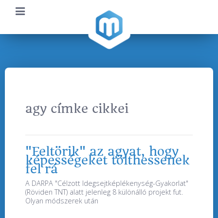
agy címke cikkei
"Feltörik" az agyat, hogy
képességeket tölthessenek
fel rá
A DARPA "Célzott Idegsejtképlékenység-Gyakorlat"
(Röviden TNT) alatt jelenleg 8 különálló projekt fut.
Olyan módszerek után