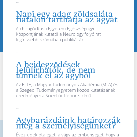
...
Napi egy adag zöldsaláta
fiatalon tarthatja az agyat
A chicagói Rush Egyetem Egészségügyi
Központjának kutatói a Neurology folyóirat
legfrissebb számában publikálták
...
A beidegződések
felülírhatók, de nem
tűnnek el az agyból
Az ELTE, a Magyar Tudományos Akadémia (MTA) és
a Szegedi Tudományegyetem közös kutatásának
eredményei a Scientific Reports című
...
Agybarázdáink határozzák
meg a személyiségünket?
Évezredek óta égeti a vágy az emberiséget, hogy a