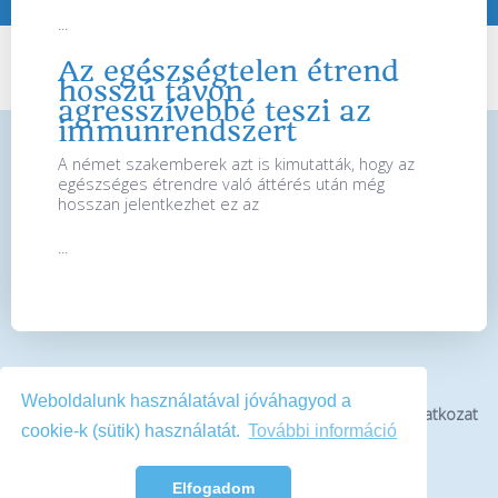
...
Az egészségtelen étrend
hosszú távon
agresszívebbé teszi az
immunrendszert
A német szakemberek azt is kimutatták, hogy az
egészséges étrendre való áttérés után még
hosszan jelentkezhet ez az
...
Weboldalunk használatával jóváhagyod a
Bemutatkozás
Impresszum
Médiaajánlat
Jogi nyilatkozat
cookie-k (sütik) használatát.
További információ
Kapcsolat
Elfogadom