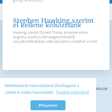
görög zeneszerző,
...
Stephen Hawking szerint
el kellene költöznünk
Hawking szerint Donald Trump amerikai elnök
kiugrása a párizsi klímaegyezményből
visszafordíthatatlan változásokhoz vezethet a Föld
...
Weboldalunk használatával jóváhagyod a
Bemutatkozás
Impresszum
Médiaajánlat
Jogi nyilatkozat
cookie-k (sütik) használatát.
További információ
Kapcsolat
Elfogadom
Tetejére