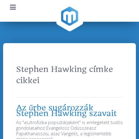
Stephen Hawking címke
cikkei
Az űrbe sugározzák
Stephen Hawking szavait
Az "asztrofizika popsztárjaként" is emlegetett tudós
gondolataihoz Evangelosz Odüsszeasz
Papathanassziu, azaz Vangelis, a legismertebb