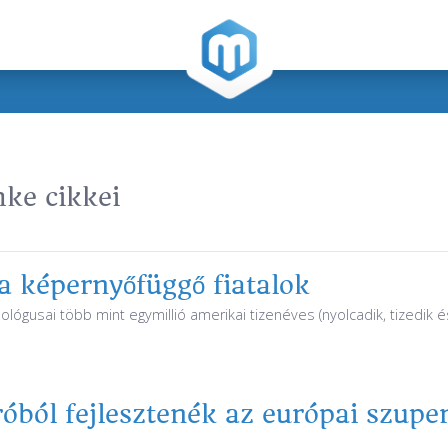
ke cikkei
a képernyőfüggő fiatalok
lógusai több mint egymillió amerikai tizenéves (nyolcadik, tizedik é
róból fejlesztenék az európai szup