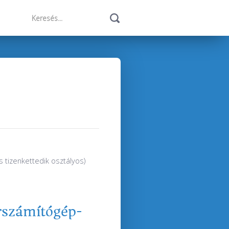
s tizenkettedik osztályos)
erszámítógép-