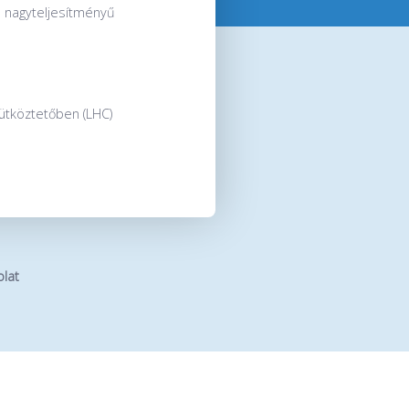
 a nagyteljesítményű
ütköztetőben (LHC)
lat