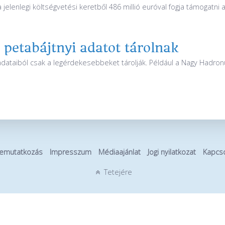
a jelenlegi költségvetési keretből 486 millió euróval fogja támogatni
petabájtnyi adatot tárolnak
adataiból csak a legérdekesebbeket tárolják. Például a Nagy Hadron
emutatkozás
Impresszum
Médiaajánlat
Jogi nyilatkozat
Kapcso
Tetejére