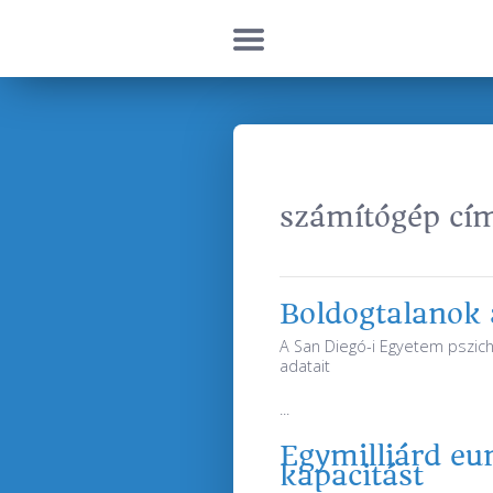
számítógép cím
Boldogtalanok 
A San Diegó-i Egyetem pszicho
adatait
...
Egymilliárd eu
kapacitást